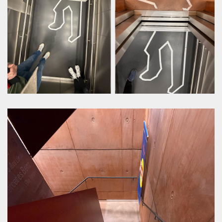
＿ Stadtmuseum Lahr im Schwarzwald
Leistung
＿ Ausstellungsdesign und Konzept
＿ Szenografie, Dramaturgie und Design
＿ Kommunikationsdesign, Plakate und Flyer
＿ Ausführungsplanung
＿ Ausschreibung (LVZ), Vergabe und
Produktionsüberwachung
Team
＿ Jürgen X. Albrecht
＿ Jessica Uhl