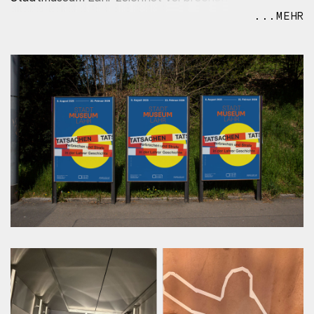
Stadtgeschichte vom Mittelalter bis heute nach und
...MEHR
zeigt, wie sich das Verständnis von Recht und Unrecht
verändert haben.
Leitmotiv ist die Spurensuche: In einem forensischen
Zelt können Besucherinnen und Besucher mittels UV-
Licht verborgene Hinweise entdecken und Fälle
selbst „aufklären“. Makaber aber wegweisend zeigen
die weiße Umrisse von Opfern den Weg durch die
Ausstellung. Bereits zum fünften Mal seit 2022
gestalten wir ein Konzept für das Museum in der
Tonofenfabrik.
Trotz geringer finanzieller Mittel und wenig Zeit dafür
aber mit viel Enthusiasmus und Kreativität, entstand
diese beindruckende Ausstellung.
Auftraggeber